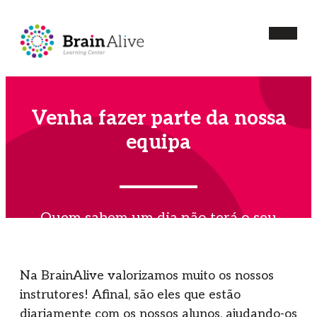
Venha fazer parte da nossa
equipa
Quem sabem um dia não terá o seu
próprio centro
Na BrainAlive valorizamos muito os nossos
instrutores! Afinal, são eles que estão
diariamente com os nossos alunos, ajudando-os